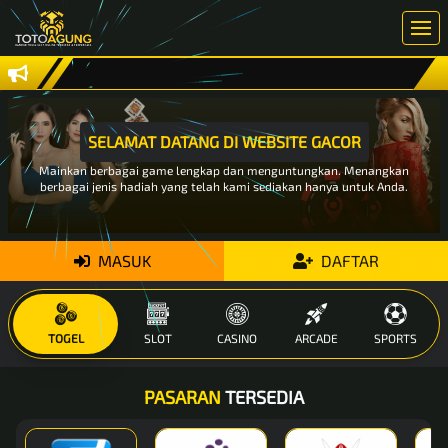
SELAMAT DATANG DI WEBSITE GACOR
Mainkan berbagai game lengkap dan menguntungkan. Menangkan
berbagai jenis hadiah yang telah kami sediakan hanya untuk Anda.
MASUK
DAFTAR
TOGEL
SLOT
CASINO
ARCADE
SPORTS
PASARAN
TERSEDIA